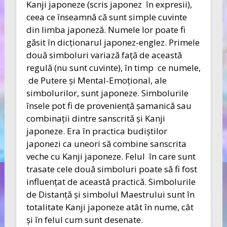
Kanji japoneze (scris japonez în expresii),
ceea ce înseamnă că sunt simple cuvinte
din limba japoneză. Numele lor poate fi
găsit în dicţionarul japonez-englez. Primele
două simboluri variază faţă de această
regulă (nu sunt cuvinte), în timp ce numele,
de Putere şi Mental-Emoţional, ale
simbolurilor, sunt japoneze. Simbolurile
însele pot fi de provenienţă şamanică sau
combinaţii dintre sanscrită şi Kanji
japoneze. Era în practica budiştilor
japonezi ca uneori să combine sanscrita
veche cu Kanji japoneze. Felul în care sunt
trasate cele două simboluri poate să fi fost
influenţat de această practică. Simbolurile
de Distanţă şi simbolul Maestrului sunt în
totalitate Kanji japoneze atât în nume, cât
şi în felul cum sunt desenate.