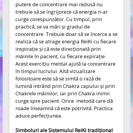
putere de concentrare mai redusă nu
trebuie să se îngrijoreze că energia n-ar
curge corespunzător. Cu timpul, prin
practică, se va mări şi gradul de
concentrare. Trebuie doar să se încerce a se
realiza că se atrage energia ReiKi cu fiecare
inspiraţie şi că este direcţionată prin
mâinile în pacient, cu fiecare expiraţie.
Acest exerciţiu mental ajută la concentrare
în timpul lucrului. Altă vizualizare
folositoare este să se simtă o rază de
lumină intrând prin Chakra capului şi prin
Chakrele mâinilor, iar prin Chakra inimii
curge spre pacient. Orice metodă care dă
roade înseamnă că este potrivită. Practica
aduce perfecţiunea.
Simboluri ale Sistemului ReiKi trad
i
ţ
ional