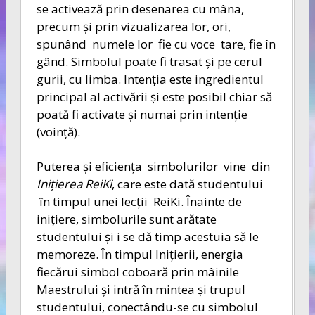
se activează prin desenarea cu mâna,
precum şi prin vizualizarea lor, ori,
spunând numele lor fie cu voce tare, fie în
gând. Simbolul poate fi trasat şi pe cerul
gurii, cu limba. Intenţia este ingredientul
principal al activării şi este posibil chiar să
poată fi activate şi numai prin intenţie
(voinţă).
Puterea şi eficienţa simbolurilor vine din
Ini
ţ
ierea ReiKi
, care este dată studentului
în timpul unei lecţii ReiKi. Înainte de
iniţiere, simbolurile sunt arătate
studentului şi i se dă timp acestuia să le
memoreze. În timpul Iniţierii, energia
fiecărui simbol coboară prin mâinile
Maestrului şi intră în mintea şi trupul
studentului, conectându-se cu simbolul