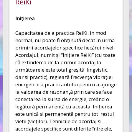
ReiKi
Ini
ţ
ierea
Capacitatea de a practica ReiKi, în mod
normal, nu poate fi obţinută decât în urma
primirii acordajelor specifice fiecărui nivel.
Acordajul, numit şi “iniţiere ReiKi” (cu toate
că extinderea de la primul acordaj la
următoarele este total greşită lingvistic,
dar şi practic), reglează frecvenţa vibraţiei
energetice a practicantului pentru a ajunge
la valoarea de rezonanţă prin care se face
conectarea la sursa de energie, creând o
legătură permanentă cu aceasta. Iniţierea
este unică şi permanentă pentru tot restul
vieţii (vieţilor). Tehnicile de acordaj şi
acordajele specifice sunt diferite între ele,