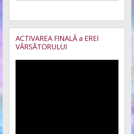
ACTIVAREA FINALĂ a EREI
VĂRSĂTORULUI