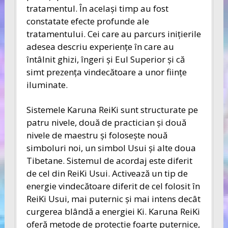
tratamentul. În acelaşi timp au fost
constatate efecte profunde ale
tratamentului. Cei care au parcurs iniţierile
adesea descriu experienţe în care au
întâlnit ghizi, îngeri şi Eul Superior şi că
simt prezenţa vindecătoare a unor fiinţe
iluminate.
Sistemele Karuna ReiKi sunt structurate pe
patru nivele, două de practician şi două
nivele de maestru şi foloseşte nouă
simboluri noi, un simbol Usui şi alte doua
Tibetane. Sistemul de acordaj este diferit
de cel din ReiKi Usui. Activează un tip de
energie vindecătoare diferit de cel folosit în
ReiKi Usui, mai puternic şi mai intens decât
curgerea blândă a energiei Ki. Karuna ReiKi
oferă metode de protecţie foarte puternice,