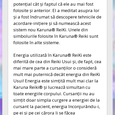
potenţial cât şi faptul că ele au mai fost
folosite şi anterior. El a meditat asupra lor
şi a fost îndrumat să descopere tehnicile de
acordare-iniţiere şi să numească acest
sistem nou Karuna® ReiKi. Unele din
simbolurile folosite în Karuna® Reiki sunt
folosite în alte sisteme.
Energia utilizată în Karuna® ReiKi este
diferită de cea din Reiki Usui şi, de fapt, cea
mai mare parte a cursanţilor o consideră
mult mai puternică decât energia din ReiKi
Usui! Energia este simţită mult mai clar la
Karuna Reiki® şi lucrează simultan cu
toate energiile corpului. Cursanţii nu au
simţit doar simpla curgere a energiei de la
cursant la pacient, energia înconjurându-i,
pe ei şi pe cei cărora li se făcea