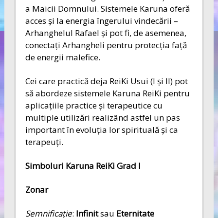
a Maicii Domnului. Sistemele Karuna oferă
acces şi la energia îngerului vindecării –
Arhanghelul Rafael şi pot fi, de asemenea,
conectaţi Arhangheli pentru protecţia faţă
de energii malefice.
Cei care practică deja ReiKi Usui (I şi II) pot
să abordeze sistemele Karuna ReiKi pentru
aplicaţiile practice şi terapeutice cu
multiple utilizări realizând astfel un pas
important în evoluţia lor spirituală şi ca
terapeuţi.
Simboluri Karuna ReiKi Grad I
Zonar
Semnificaţie
:
Infinit
sau
Eternitate