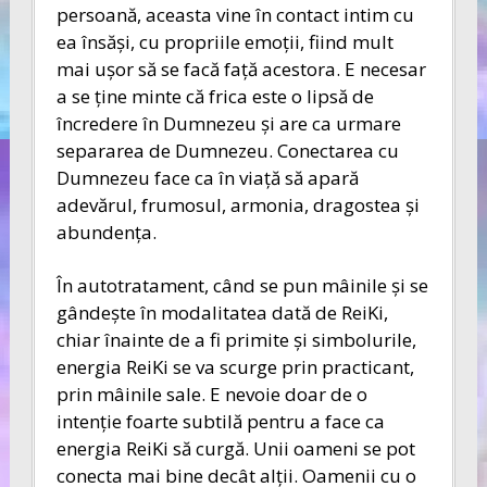
persoană, aceasta vine în contact intim cu
ea însăşi, cu propriile emoţii, fiind mult
mai uşor să se facă faţă acestora. E necesar
a se ţine minte că frica este o lipsă de
încredere în Dumnezeu şi are ca urmare
separarea de Dumnezeu. Conectarea cu
Dumnezeu face ca în viaţă să apară
adevărul, frumosul, armonia, dragostea şi
abundenţa.
În autotratament, când se pun mâinile şi se
gândeşte în modalitatea dată de ReiKi,
chiar înainte de a fi primite şi simbolurile,
energia ReiKi se va scurge prin practicant,
prin mâinile sale. E nevoie doar de o
intenţie foarte subtilă pentru a face ca
energia ReiKi să curgă. Unii oameni se pot
conecta mai bine decât alţii. Oamenii cu o