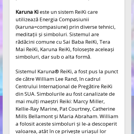
Karuna Ki
este un sistem ReiKi care
utilizează Energia Compasiunii
(karuna=compasiune) prin diverse tehnici,
meditaţii şi simboluri. Sistemul are
rădăcini comune cu Sai Baba ReiKi, Tera
Mai ReiKi, Karuna ReiKi, foloseşte aceleaşi
simboluri, dar sub o alta formă.
Sistemul Karuna® ReiKi, a fost pus la punct
de către William Lee Rand, în cadrul
Centrului Internaţional de Pregătire ReiKi
din SUA. Simbolurile au fost canalizate de
mai mulţi maeştri Reiki: Marcy Miller,
Kellie-Ray Marine, Pat Courtney, Catherine
Mills Bellamont şi Maria Abraham. William
a folosit aceste simboluri şi le-a descoperit
valoarea, atât în ce priveşte uriaşul lor