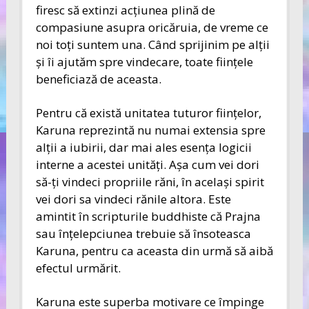
firesc să extinzi acţiunea plină de
compasiune asupra oricăruia, de vreme ce
noi toţi suntem una. Când sprijinim pe alţii
şi îi ajutăm spre vindecare, toate fiinţele
beneficiază de aceasta.
Pentru că există unitatea tuturor fiinţelor,
Karuna reprezintă nu numai extensia spre
alţii a iubirii, dar mai ales esenţa logicii
interne a acestei unităţi. Aşa cum vei dori
să-ţi vindeci propriile răni, în acelaşi spirit
vei dori sa vindeci rănile altora. Este
amintit în scripturile buddhiste că Prajna
sau înţelepciunea trebuie să însoteasca
Karuna, pentru ca aceasta din urmă să aibă
efectul urmărit.
Karuna este superba motivare ce împinge