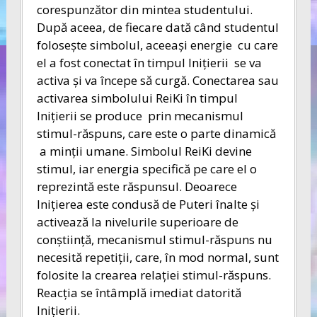
corespunzător din mintea studentului.
După aceea, de fiecare dată când studentul
foloseşte simbolul, aceeaşi energie cu care
el a fost conectat în timpul Iniţierii se va
activa şi va începe să curgă. Conectarea sau
activarea simbolului ReiKi în timpul
Iniţierii se produce prin mecanismul
stimul-răspuns, care este o parte dinamică
a minţii umane. Simbolul ReiKi devine
stimul, iar energia specifică pe care el o
reprezintă este răspunsul. Deoarece
Iniţierea este condusă de Puteri înalte şi
activează la nivelurile superioare de
conştiinţă, mecanismul stimul-răspuns nu
necesită repetiţii, care, în mod normal, sunt
folosite la crearea relaţiei stimul-răspuns.
Reacţia se întâmplă imediat datorită
Iniţierii.