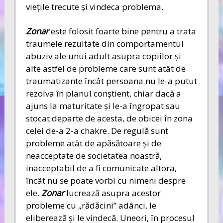
vieţile trecute şi vindeca problema.
Zonar
este folosit foarte bine pentru a trata
traumele rezultate din comportamentul
abuziv ale unui adult asupra copiilor şi
alte astfel de probleme care sunt atât de
traumatizante încât persoana nu le-a putut
rezolva în planul conştient, chiar dacă a
ajuns la maturitate şi le-a îngropat sau
stocat departe de acesta, de obicei în zona
celei de-a 2-a chakre. De regulă sunt
probleme atât de apăsătoare şi de
neacceptate de societatea noastră,
inacceptabil de a fi comunicate altora,
încât nu se poate vorbi cu nimeni despre
ele.
Zonar
lucrează asupra acestor
probleme cu „rădăcini” adânci, le
eliberează şi le vindecă. Uneori, în procesul