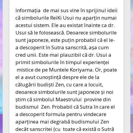
Informaţia de mai sus vine în sprijinul ideii
că simbolurile ReiKi Usui nu aparţin numai
acestui sistem. Ele au existat înainte ca dr.
Usui să le folosească. Deoarece simbolurile
sunt japoneze, este puţin probabil că el le-
a descoperit în Sutra sanscrită, aşa cum
cred unii. Este mai plauzibil că dr. Usui a
primit simbolurile în timpul experienţei
mistice de pe Muntele Koriyama. Or, poate
el a avut cunoştinţă despre ele de la
călugării budişti Zen, cu care a locuit,
deoarece simbolurile sunt japoneze şi noi
ştim că simbolul Maestrului provine din
budismul Zen. Probabil că Sutra în care el
a descoperit formula pentru vindecare
aparţinea mai degrabă budismului Zen
decât sanscritei (cu toate că există o Sutră