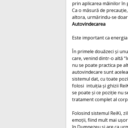
prin aplicarea mâinilor în p
Ca o măsură de precauţie,
altora, urmărindu-se doar
Autovindecarea
Este important ca energia Re
În primele douăzeci şi unu 
care, venind dintr-o altă 
nu se poate practica pe alt
autovindecare sunt aceleaş
sistemul dat, cu toate poz
folosi intuiţia şi ghizii Re
se poate şi ce poziţie nu s
tratament complet al corpu
Folosind sistemul ReiKi, zi
emoţii, fiind mult mai uşor
în Dumnezeu şi are ca ur