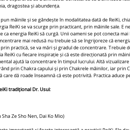
ia, dragostea şi abundenţa.
pun mâinile şi se gândeşte în modalitatea dată de ReiKi, chiar
rgia ReiKi se va scurge prin practicant, prin mâinile sale. E n
e ca energia ReiKi să curgă. Unii oameni se pot conecta mai b
ncentrare mai redusă nu trebuie să se îngrijoreze că energi
prin practică, se va mări şi gradul de concentrare. Trebuie d
 ReiKi cu fiecare inspiraţie şi că este direcţionată prin mâini
mental ajută la concentrare în timpul lucrului. Altă vizualizare
rând prin Chakra capului şi prin Chakrele mâinilor, iar prin 
 care dă roade înseamnă că este potrivită. Practica aduce p
eiKi trad
i
ţ
ional
Dr. Usui:
on Sha Ze Sho Nen, Dai Ko Mio)