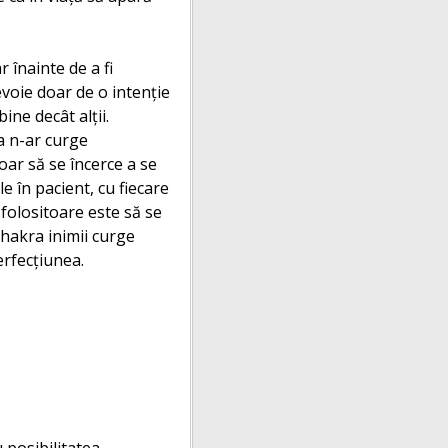
 înainte de a fi
evoie doar de o intenţie
ine decât alţii.
a n-ar curge
oar să se încerce a se
le în pacient, cu fiecare
 folositoare este să se
Chakra inimii curge
erfecţiunea.