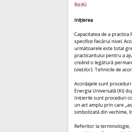
ReiKi
Ini
ţ
ierea
Capacitatea de a practica 
specifice fiecărui nivel. Ac
următoarele este total greş
practicantului pentru a aj
creând o legătură permanen
(vieţilor). Tehnicile de ac
Acordajele sunt proceduri 
Energia Universală (Ki) du
Iniţierile sunt proceduri c
un act amplu prin care „as
simbolizată din vechime, în
Referitor la terminologie,