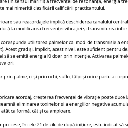
re (în sensul măririi) a frecvenţei de rezonanţă, energia trec
mai nimerită clasificării calificării practicantului.
terioare sau reacordajele implică deschiderea canalului centr
ducă la modificarea frecvenţei vibraţiei şi transmiterea infor
i îi corespunde utilizarea palmelor ca mod de transmisie a ene
 Acest grad şi, implicit, acest nivel, este suficient pentru 
l să se emită energia Ki doar prin intenţie. Activarea palmel
eva ori.
prin palme, ci şi prin ochi, suflu, tălpi şi orice parte a corpu
oricare acordaj, creşterea frecvenţei de vibraţie poate duce la
seamnă eliminarea toxinelor şi a energiilor negative acumula
 atât ca formă, cât şi ca amploare.
procese, în cele 21 de zile de după iniţiere, este indicat să