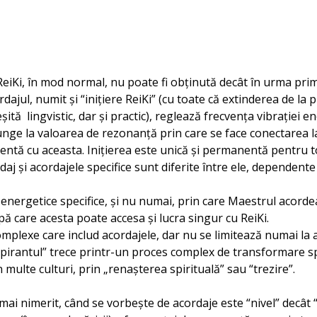
ReiKi, în mod normal, nu poate fi obţinută decât în urma prim
ordajul, numit şi “iniţiere ReiKi” (cu toate că extinderea de la 
ită lingvistic, dar şi practic), reglează frecvenţa vibraţiei e
unge la valoarea de rezonanţă prin care se face conectarea l
tă cu aceasta. Iniţierea este unică şi permanentă pentru tot
ordaj şi acordajele specifice sunt diferite între ele, dependent
energetice specifice, şi nu numai, prin care Maestrul acordeaz
pă care acesta poate accesa şi lucra singur cu ReiKi.
omplexe care includ acordajele, dar nu se limitează numai la a
pirantul” trece printr-un proces complex de transformare spi
 multe culturi, prin „renaşterea spirituală” sau “trezire”.
 mai nimerit, când se vorbeşte de acordaje este “nivel” decât