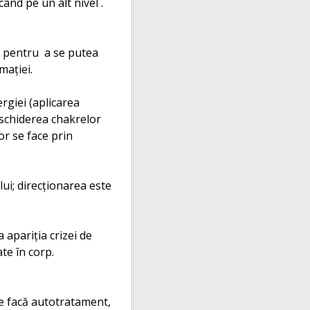
ând pe un alt nivel .
al pentru a se putea
maţiei.
rgiei (aplicarea
deschiderea chakrelor
or se face prin
lui; direcţionarea este
 apariţia crizei de
te în corp.
 se facă autotratament,