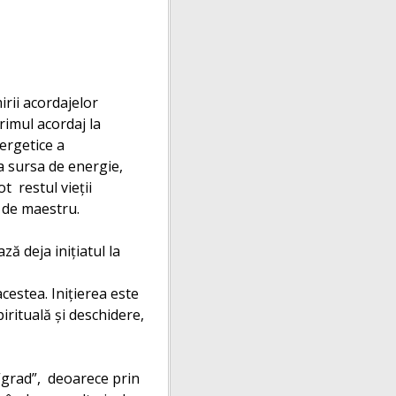
irii acordajelor
primul acordaj la
nergetice a
a sursa de energie,
 restul vieţii
e de maestru.
ă deja iniţiatul la
cestea. Iniţierea este
rituală şi deschidere,
 “grad”, deoarece prin