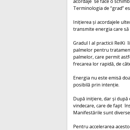
acordaje se face o schimba
Terminologia de “grad” este 
Iniţierea şi acordajele ul
transmite energia care să 
Gradul I al practicii ReiK
palmelor pentru tratament).
palmelor, care permit astfe
frecarea lor rapidă, de cât
Energia nu este emisă doar 
posibilă prin intenţie.
După iniţiere, dar şi după 
vindecare, care de fapt în
Manifestările sunt diverse
Pentru accelerarea acestor 