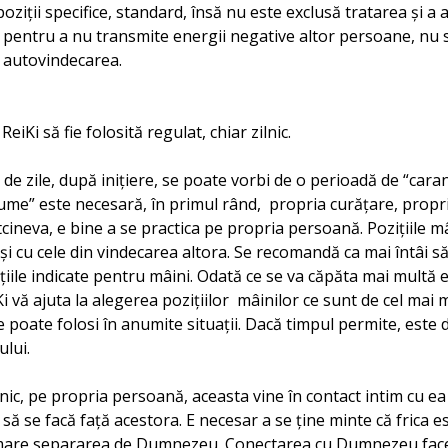
oziţii specifice, standard, însă nu este exclusă tratarea şi a a
 pentru a nu transmite energii negative altor persoane, nu 
 autovindecarea.
iKi să fie folosită regulat, chiar zilnic.
de zile, după iniţiere, se poate vorbi de o perioadă de “cara
“lume” este necesară, în primul rând, propria curăţare, propr
cineva, e bine a se practica pe propria persoană. Poziţiile mâ
i cu cele din vindecarea altora. Se recomandă ca mai întâi s
iţiile indicate pentru mâini. Odată ce se va căpăta mai multă 
iKi vă ajuta la alegerea poziţiilor mâinilor ce sunt de cel mai 
e poate folosi în anumite situaţii. Dacă timpul permite, este 
lui.
lnic, pe propria persoană, aceasta vine în contact intim cu ea 
 să se facă faţă acestora. E necesar a se ţine minte că frica e
mare separarea de Dumnezeu. Conectarea cu Dumnezeu face 