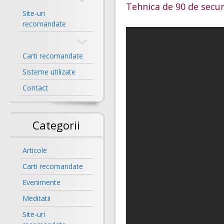
Tehnica de 90 de secun
Site-uri
recomandate
Carti recomandate
Sisteme utilizate
Contact
Categorii
Articole
Carti recomandate
Evenimente
Meditatii
Site-uri