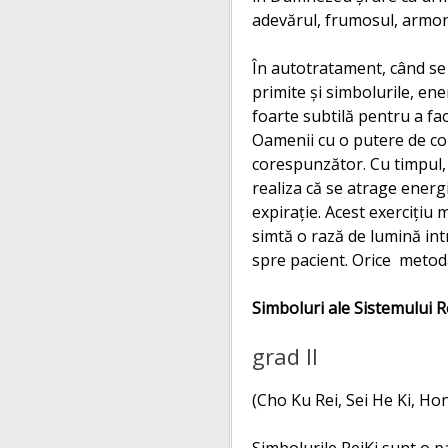
adevărul, frumosul, armon
În autotratament, când se 
primite şi simbolurile, ene
foarte subtilă pentru a fac
Oamenii cu o putere de co
corespunzător. Cu timpul, 
realiza că se atrage energia
expiraţie. Acest exerciţiu 
simtă o rază de lumină int
spre pacient. Orice metodă
Simboluri ale Sistemului R
grad II
(Cho Ku Rei, Sei He Ki, H