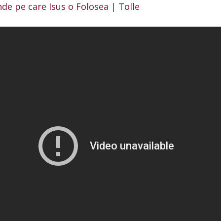
de pe care Isus o Folosea | Tolle
CURSURI SI SISTEME REIKI –
DR. DRAGOS ARGESANU