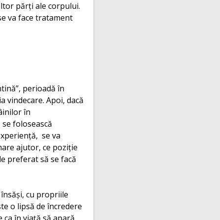
ltor părţi ale corpului.
se va face tratament
ntină”, perioadă în
ia vindecare. Apoi, dacă
inilor în
ă se folosească
experienţă, se va
mare ajutor, ce poziţie
de preferat să se facă
însăşi, cu propriile
ste o lipsă de încredere
ca în viaţă să apară